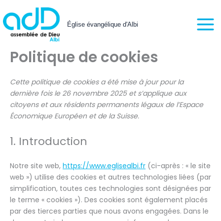
Consent
Consent
Consent
Consent
Consent
Consent
Consent
Consent
Marketin
Aller
Mai
to
to
to
to
to
to
to
to
au
service
service
service
service
service
service
service
service
Église évangélique d'Albi
Men
contenu
elementor
wordpress
google-
google-
youtube
facebook
whatsapp
divers
fonts
maps
Politique de cookies
Cette politique de cookies a été mise à jour pour la
dernière fois le 26 novembre 2025 et s’applique aux
citoyens et aux résidents permanents légaux de l’Espace
Économique Européen et de la Suisse.
1. Introduction
Notre site web,
https://www.eglisealbi.fr
(ci-après : « le site
web ») utilise des cookies et autres technologies liées (par
simplification, toutes ces technologies sont désignées par
le terme « cookies »). Des cookies sont également placés
par des tierces parties que nous avons engagées. Dans le